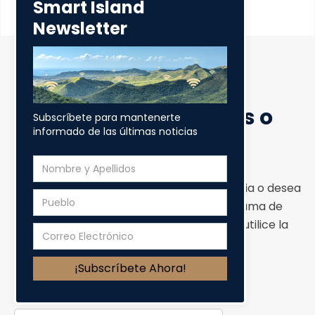
Smart Island
Newsletter
Someter Preguntas o
Subscríbete para mantenerte
Sugerencia
informado de las últimas noticias
Si usted tiene una pregunta, una sugerencia o desea
contactar a algún miembro del Programa de
Banda Ancha de Puerto Rico, por favor utilice la
forma a continuación.
Nombre y Apellido