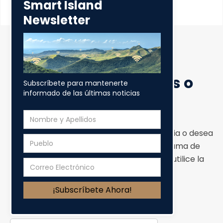
Smart Island
Newsletter
Someter Preguntas o
Subscríbete para mantenerte
Sugerencia
informado de las últimas noticias
Si usted tiene una pregunta, una sugerencia o desea
contactar a algún miembro del Programa de
Banda Ancha de Puerto Rico, por favor utilice la
forma a continuación.
Nombre y Apellido