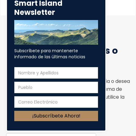
Smart Island
Newsletter
Someter Preguntas o
Subscríbete para mantenerte
Sugerencia
informado de las últimas noticias
Si usted tiene una pregunta, una sugerencia o desea
contactar a algún miembro del Programa de
Banda Ancha de Puerto Rico, por favor utilice la
forma a continuación.
Nombre y Apellido