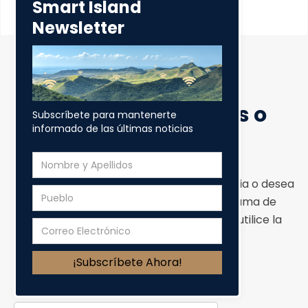
Smart Island
Newsletter
Someter Preguntas o
Subscríbete para mantenerte
Sugerencia
informado de las últimas noticias
Si usted tiene una pregunta, una sugerencia o desea
contactar a algún miembro del Programa de
Banda Ancha de Puerto Rico, por favor utilice la
forma a continuación.
Nombre y Apellido