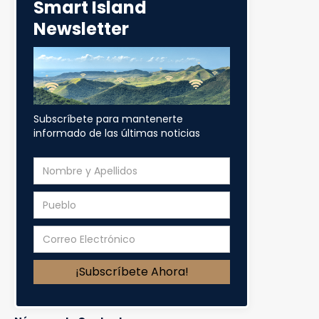
Smart Island
Newsletter
Nombre y Apellido
Pregunta o Sugerencia
Subscríbete para mantenerte
informado de las últimas noticias
Nombre de la Entidad
Correo Electrónico