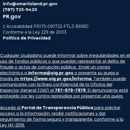
info@smartisland.pr.gov
(787) 725-9420
PR.gov
 Accesibilidad PRITS-091722-FTLZ-BRBD
‍Conforme a la Ley 229 de 2003
Política de Privacidad
Cualquier ciudadano puede informar sobre irregularidades en el
uso de fondos públicos o que puedan representar el delito de
fraude o actos de corrupción pública. Envié un correo
electrónico a
informa@oig.pr.gov
o presente su queja a
través de
https://www.oig.pr.gov/informa
. También puede
comunicarse con la línea confidencial de la Oficina del
Inspector General (OIG) al
787-679-7979
. El denunciante está
protegido por ley contra represalias por presentar una queja.
Acceda al
Portal de Transparencia Pública
para solicitar
acceso a la información, recibir notificaciones y dar
seguimiento de forma segura y transparente, conforme a la
Ley 141-2019.